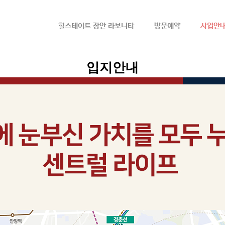
메뉴 건너뛰기
힐스테이트 장안 라보니타
방문예약
사업안
입지안내